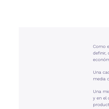
Como ej
definir,
económi
Una cad
media 
Una mic
y en el
product