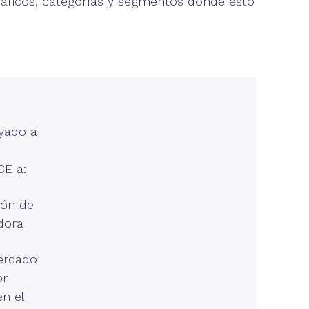
áficos, categorías y segmentos donde esto
yado a
CE a:
ión de
dora
mercado
or
en el