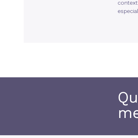
context
especia
Qu
me